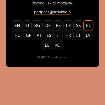
szybko, jak to możliwe.
podpora@providio.si
EN
SI
BG
DE
RS
CZ
SK
PL
HU
GR
PT
ES
IT
HR
LT
LV
EE
RO
© 2026 Providio d.o.o.